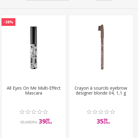
-38%
All Eyes On Me Multi-Effect
Crayon à sourcils eyebrow
Mascara
designer blonde 04, 1,1 g
39
35
99
99
65,00Dhs
Dhs
Dhs