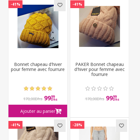
-41%
-41%
Bonnet chapeau d'hiver
PAKER Bonnet chapeau
pour femme avec fourrure
d'hiver pour femme avec
fourrure
99
99
99
99
170,00Dhs
170,00Dhs
Dhs
Dhs
-41%
-28%