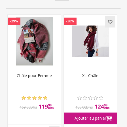
-29%
-30%
Châle pour Femme
XL-Châle
119
124
99
99
169,00Dhs
180,00Dhs
Dhs
Dhs