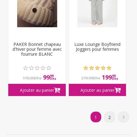
PAKER Bonnet chapeau
Luxe Lounge Boyfriend
d'hiver pour femme avec
Joggers pour femmes
fourrure BLANC
99
199
99
99
170,00Dhs
279,99Dhs
Dhs
Dhs
1
2