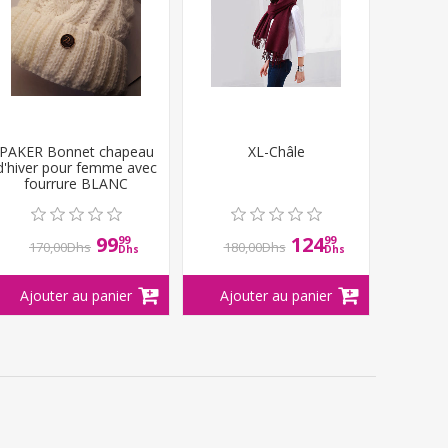
PAKER Bonnet chapeau
XL-Châle
d'hiver pour femme avec
fourrure BLANC
99
124
99
99
170,00Dhs
180,00Dhs
Dhs
Dhs