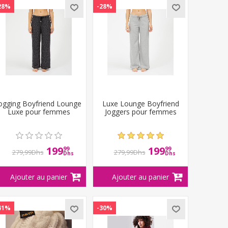
28%
-28%
ogging Boyfriend Lounge
Luxe Lounge Boyfriend
Luxe pour femmes
Joggers pour femmes
199
199
99
99
279,99Dhs
279,99Dhs
Dhs
Dhs
41%
-30%