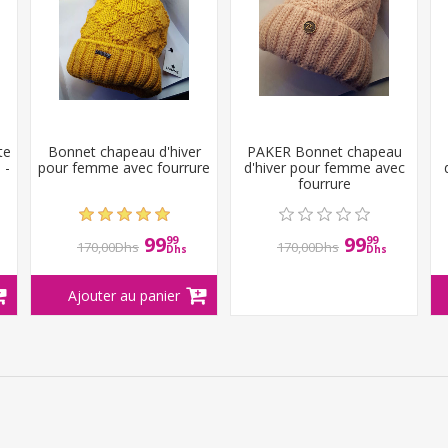
te
Bonnet chapeau d'hiver
PAKER Bonnet chapeau
 -
pour femme avec fourrure
d'hiver pour femme avec
fourrure
99
99
99
99
170,00Dhs
170,00Dhs
Dhs
Dhs