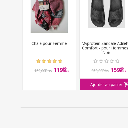
Châle pour Femme
Myprotein Sandale Adilet
Comfort - pour Hommes
Noir
119
159
99
00
169,00Dhs
250,00Dhs
Dhs
Dhs