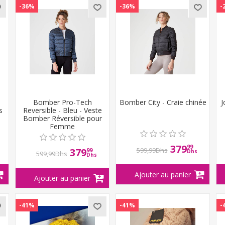
-36%
-36%
-
Bomber Pro-Tech
Bomber City - Craie chinée
J
s
Reversible - Bleu - Veste
Bomber Réversible pour
Femme
379
99
379
599,99Dhs
99
Dhs
599,99Dhs
Dhs
-41%
-41%
-