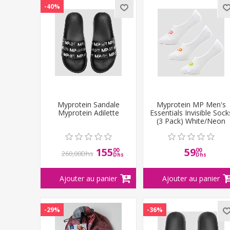
-40%
Myprotein Sandale
Myprotein MP Men's
Myprotein Adilette
Essentials Invisible Sock
(3 Pack) White/Neon
155
59
00
00
260,00Dhs
Dhs
Dhs
-29%
-36%