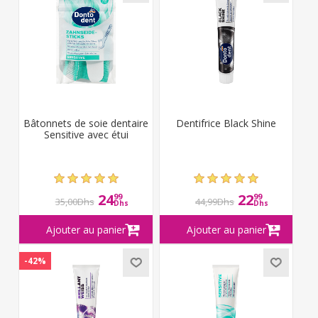
Bâtonnets de soie dentaire
Dentifrice Black Shine
Sensitive avec étui
24
22
99
99
35,00Dhs
44,99Dhs
Dhs
Dhs
-42%