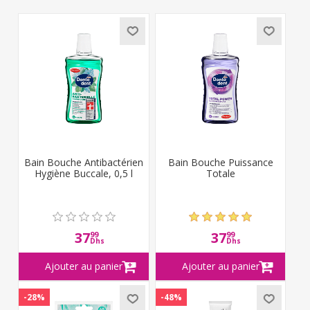
Bain Bouche Antibactérien
Bain Bouche Puissance
Hygiène Buccale, 0,5 l
Totale
37
37
99
99
Dhs
Dhs
-28%
-48%