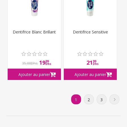
Dentifrice Blanc Brillant
Dentifrice Sensitive
19
21
99
99
35,00Dhs
Dhs
Dhs
1
2
3