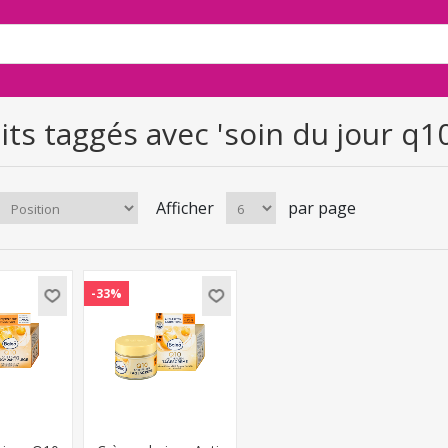
ts taggés avec 'soin du jour q10
Afficher
par page
-33%