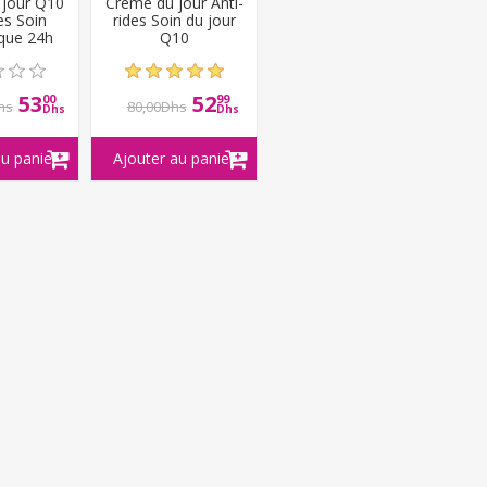
 jour Q10
Crème du jour Anti-
es Soin
rides Soin du jour
ique 24h
Q10
53
52
00
99
hs
80,00Dhs
Dhs
Dhs