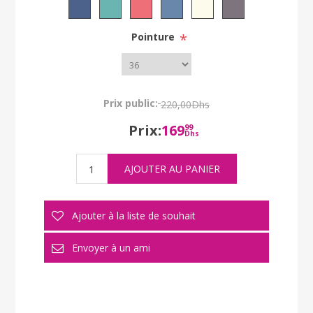
Pointure
*
Prix public:
220,00Dhs
Prix:
169
99
Dhs