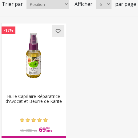
Trier par
Afficher
par page
-17%
Huile Capillaire Réparatrice
d'Avocat et Beurre de Karité
69
99
85,00Dhs
Dhs