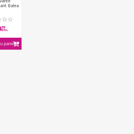
avante
sant Balea
4
99
Dhs