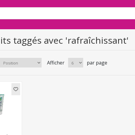
ts taggés avec 'rafraîchissant'
Afficher
par page