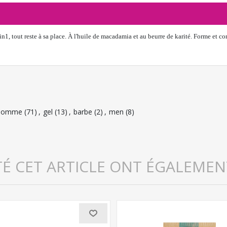
, tout reste à sa place. À l'huile de macadamia et au beurre de karité. Forme et con
homme
(71)
,
gel
(13)
,
barbe
(2)
,
men
(8)
TÉ CET ARTICLE ONT ÉGALEMEN