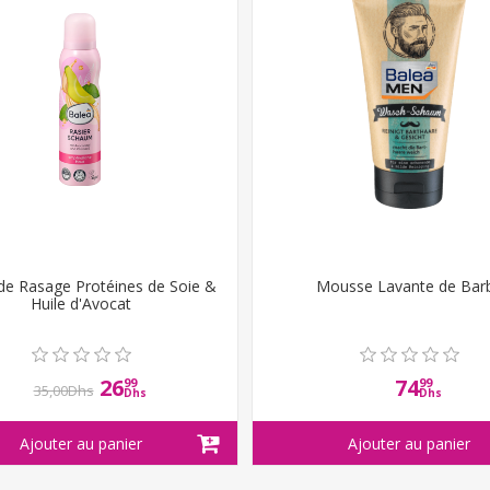
e Rasage Protéines de Soie &
Mousse Lavante de Bar
Huile d'Avocat
26
74
99
99
35,00Dhs
Dhs
Dhs