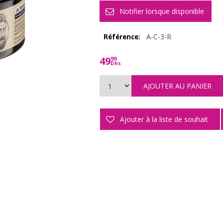
A-C-3-R
Référence:
49
99
Dhs