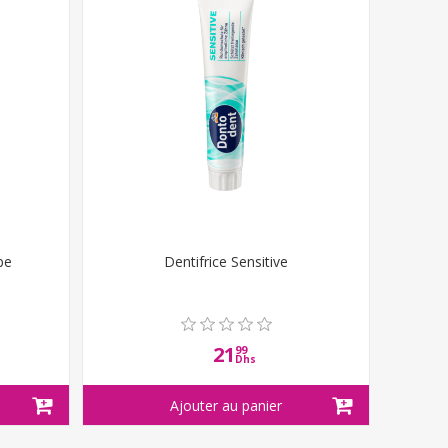
be
Dentifrice Sensitive
21
99
Dhs