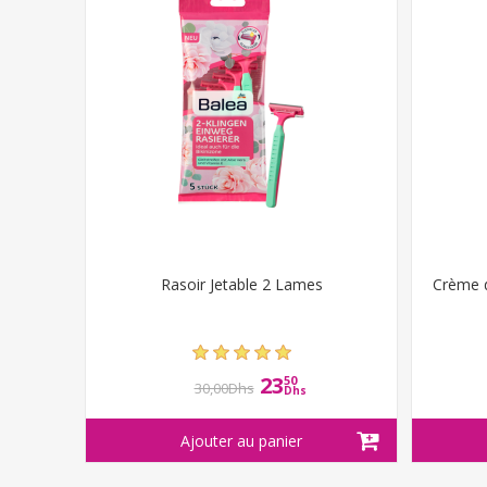
Rasoir Jetable 2 Lames
Crème d
23
50
30,00Dhs
Dhs