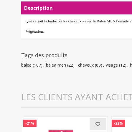
Description
Que ce soit la barbe ou les cheveux - avec la Balea MEN Pomade 2in1
Végétarien.
Tags des produits
balea
(107)
,
balea men
(22)
,
cheveux
(60)
,
visage
(12)
,
LES CLIENTS AYANT ACHE
-21%
-22%