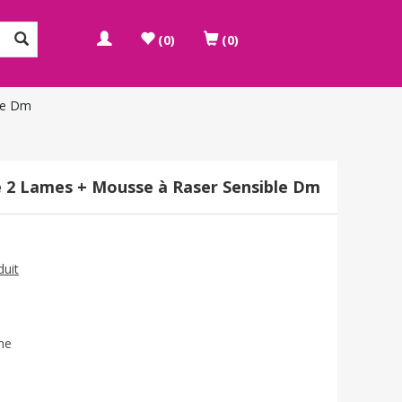
(0)
(0)
le Dm
 2 Lames + Mousse à Raser Sensible Dm
duit
me