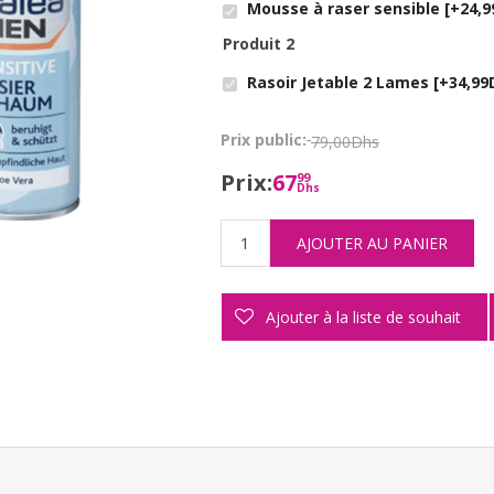
Mousse à raser sensible [+24,9
Produit 2
Rasoir Jetable 2 Lames [+34,99
Prix public:
79,00Dhs
Prix:
67
99
Dhs