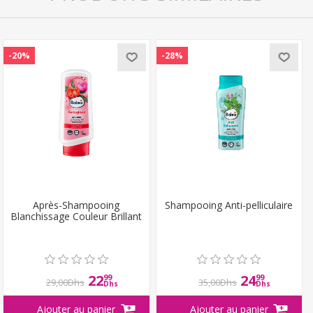
-20%
-28%
Après-Shampooing
Shampooing Anti-pelliculaire
Blanchissage Couleur Brillant
22
24
99
99
29,00Dhs
35,00Dhs
Dhs
Dhs