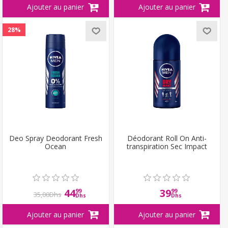
28%
Deo Spray Deodorant Fresh
Déodorant Roll On Anti-
Ocean
transpiration Sec Impact
44
39
99
99
35,00Dhs
Dhs
Dhs