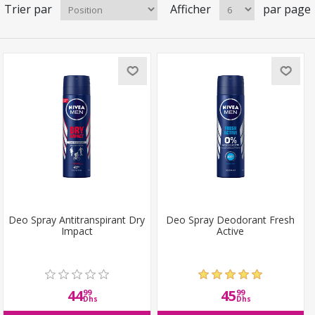
Trier par
Afficher
par page
Deo Spray Antitranspirant Dry
Deo Spray Deodorant Fresh
Impact
Active
44
45
99
99
Dhs
Dhs