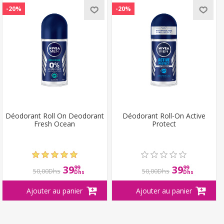
-20%
-20%
Déodorant Roll On Deodorant
Déodorant Roll-On Active
Fresh Ocean
Protect
39
39
99
99
50,00Dhs
50,00Dhs
Dhs
Dhs