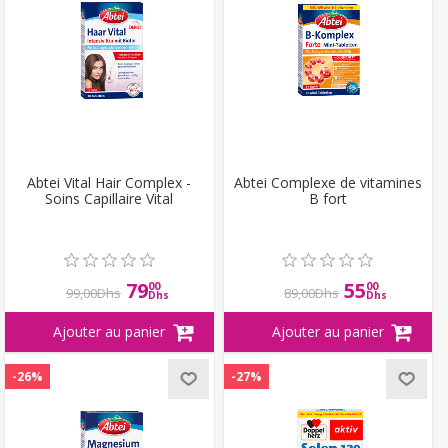
Abtei Vital Hair Complex -
Abtei Complexe de vitamines
Soins Capillaire Vital
B fort
79
55
00
00
99,00Dhs
89,00Dhs
Dhs
Dhs
-26%
-27%