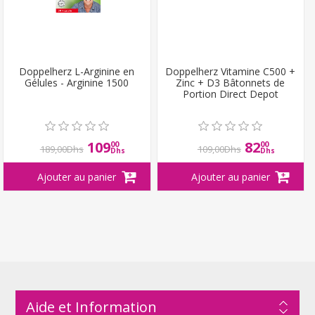
Doppelherz L-Arginine en
Doppelherz Vitamine C500 +
Gélules - Arginine 1500
Zinc + D3 Bâtonnets de
Portion Direct Depot
109
82
00
00
189,00Dhs
109,00Dhs
Dhs
Dhs
Aide et Information