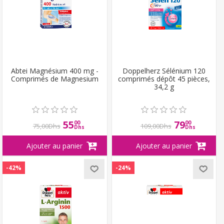
Abtei Magnésium 400 mg -
Doppelherz Sélénium 120
Comprimés de Magnesium
comprimés dépôt 45 pièces,
34,2 g
55
79
00
00
75,00Dhs
109,00Dhs
Dhs
Dhs
-42%
-24%