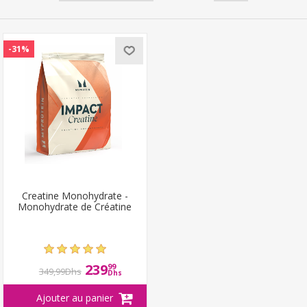
-31%
Creatine Monohydrate -
Monohydrate de Créatine
239
99
349,99Dhs
Dhs