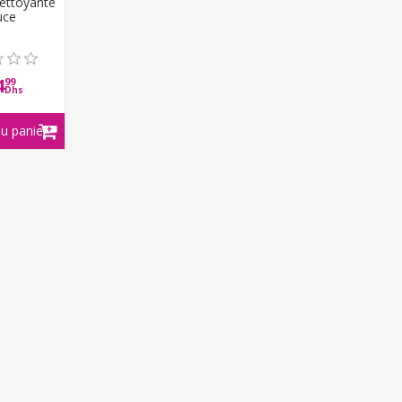
ettoyante
uce
4
99
Dhs