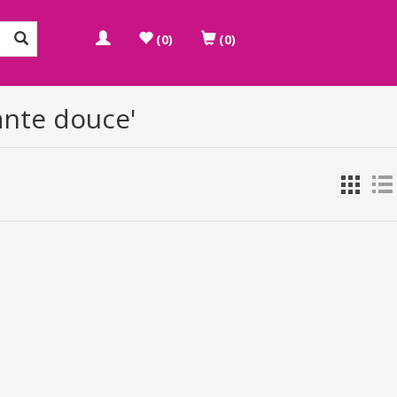
(0)
(0)
ante douce'