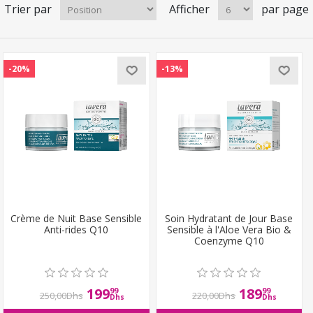
Trier par
Afficher
par page
-20%
-13%
Crème de Nuit Base Sensible
Soin Hydratant de Jour Base
Anti-rides Q10
Sensible à l'Aloe Vera Bio &
Coenzyme Q10
199
189
99
99
250,00Dhs
220,00Dhs
Dhs
Dhs