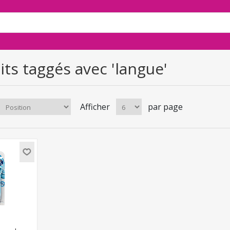
ts taggés avec 'langue'
Afficher
par page