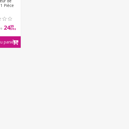
eur de
 1 Pièce
24
99
hs
Dhs