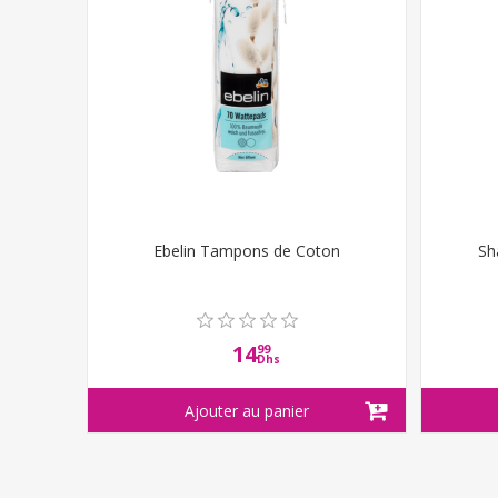
Ebelin Tampons de Coton
Sh
14
99
Dhs