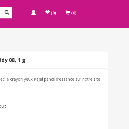
(0)
(0)
g
dy 08, 1 g
c le crayon yeux Kajal pencil d'essence sur notre site
duit