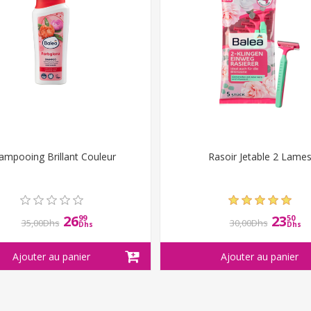
ampooing Brillant Couleur
Rasoir Jetable 2 Lame
26
23
99
50
35,00Dhs
30,00Dhs
Dhs
Dhs