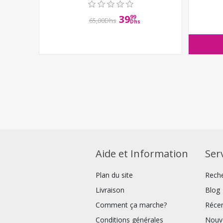
39
99
65,00Dhs
Dhs
Aide et Information
Serv
Plan du site
Rech
Livraison
Blog
Comment ça marche?
Réce
Conditions générales
Nouv