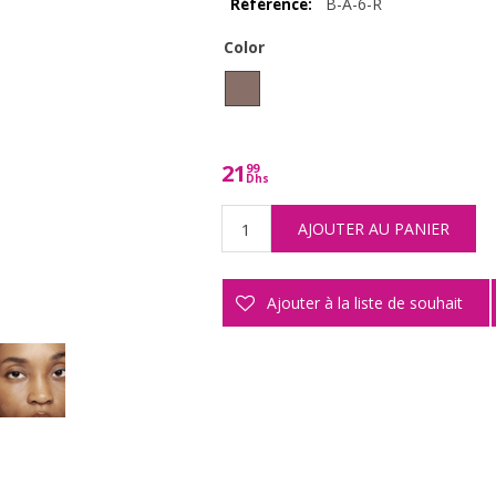
B-A-6-R
Référence:
Color
21
99
Dhs