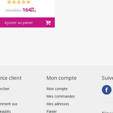
164
99
269,00Dhs
Dhs
ice client
Mon compte
Suiv
ercher
Mon compte
Mes commandes
mment vus
Mes adresses
eautés
Panier