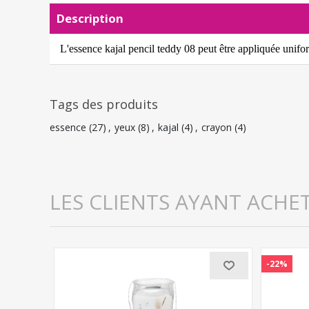
Description
L'essence kajal pencil teddy 08 peut être appliquée unifo
Tags des produits
essence
(27)
,
yeux
(8)
,
kajal
(4)
,
crayon
(4)
LES CLIENTS AYANT ACHE
-22%