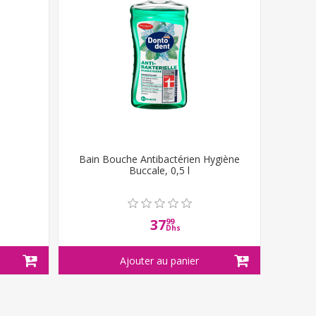
s
Bain Bouche Antibactérien Hygiène
Buccale, 0,5 l
37
99
Dhs