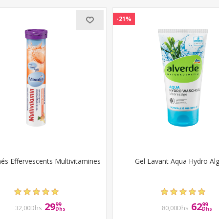
-21%
s Effervescents Multivitamines
Gel Lavant Aqua Hydro Al
29
62
99
99
32,00Dhs
80,00Dhs
Dhs
Dhs