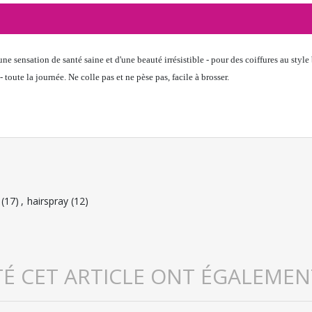
 sensation de santé saine et d'une beauté irrésistible - pour des coiffures au style 
toute la journée. Ne colle pas et ne pèse pas, facile à brosser.
(17)
,
hairspray
(12)
TÉ CET ARTICLE ONT ÉGALEMEN