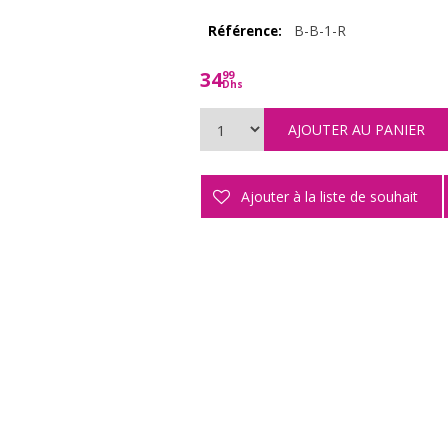
B-B-1-R
Référence:
34
99
Dhs