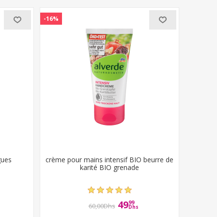
-16%
gues
crème pour mains intensif BIO beurre de
karité BIO grenade
49
99
60,00Dhs
Dhs