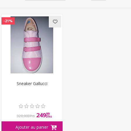
-21%
Sneaker Gallucci
249
99
320,00Dhs
Dhs