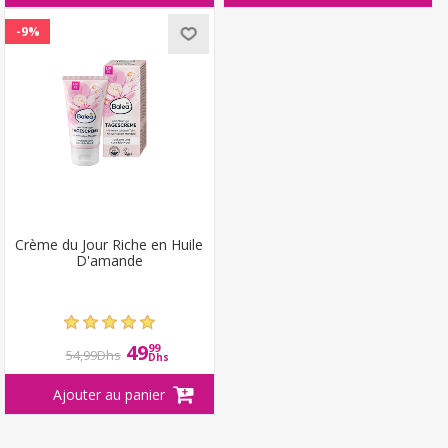
-9%
Crème du Jour Riche en Huile
D'amande
49
99
54,99Dhs
Dhs