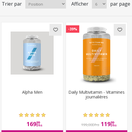
Trier par
Afficher
par page
-39%
Alpha Men
Daily Multivitamin - Vitamines
journalières
169
119
99
99
199,00Dhs
Dhs
Dhs