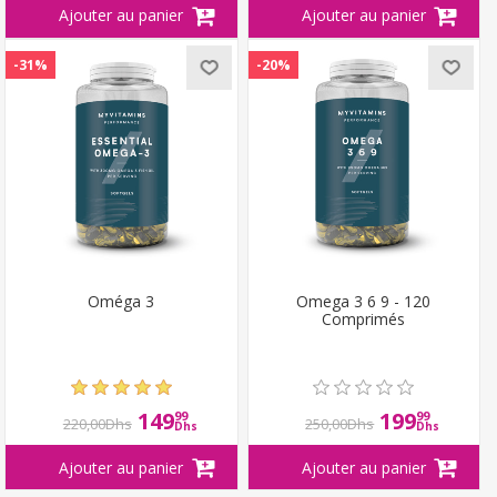
-31%
-20%
Oméga 3
Omega 3 6 9 - 120
Comprimés
149
199
99
99
220,00Dhs
250,00Dhs
Dhs
Dhs