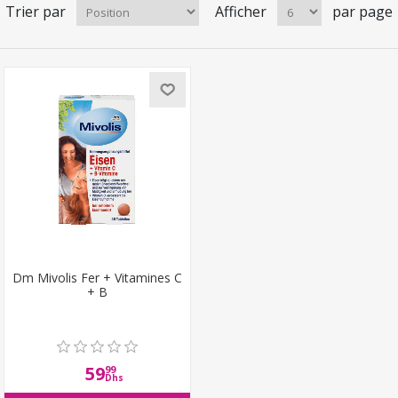
Trier par
Afficher
par page
Dm Mivolis Fer + Vitamines C
+ B
59
99
Dhs