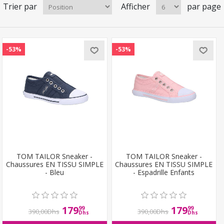
Trier par
Afficher
par page
-53%
-53%
TOM TAILOR Sneaker -
TOM TAILOR Sneaker -
Chaussures EN TISSU SIMPLE
Chaussures EN TISSU SIMPLE
- Bleu
- Espadrille Enfants
179
179
99
99
390,00Dhs
390,00Dhs
Dhs
Dhs