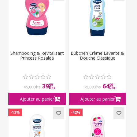
Shampooing & Revitalisant
Bübchen Crème Lavante &
Princess Rosalea
Douche Classique
39
64
99
99
65,00Dhs
75,00Dhs
Dhs
Dhs
-13%
-42%