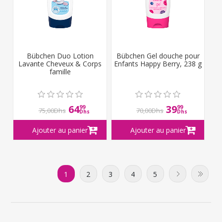
Bübchen Duo Lotion
Bübchen Gel douche pour
Lavante Cheveux & Corps
Enfants Happy Berry, 238 g
famille
64
39
99
99
75,00Dhs
70,00Dhs
Dhs
Dhs
1
2
3
4
5