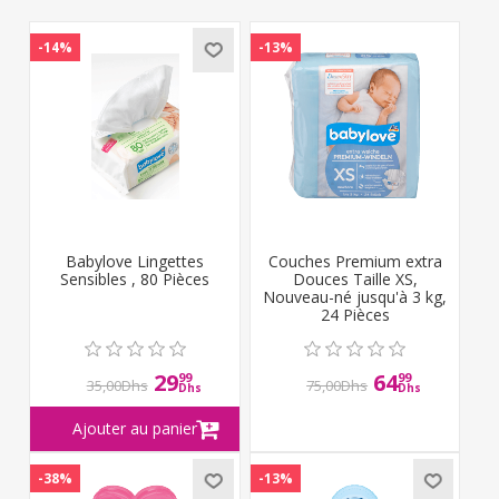
-14%
-13%
Babylove Lingettes
Couches Premium extra
Sensibles , 80 Pièces
Douces Taille XS,
Nouveau-né jusqu'à 3 kg,
24 Pièces
29
64
99
99
35,00Dhs
75,00Dhs
Dhs
Dhs
-38%
-13%