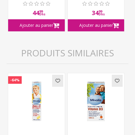
44
34
99
99
Dhs
Dhs
PRODUITS SIMILAIRES
-64%