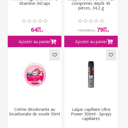
Vitamine-30Caps
comprimés dépôt 45
pièces, 34,2 g
64
79
99
00
109,00Dhs
Dhs
Dhs
Crème déodorante au
Laque capillaire Ultra
bicarbonate de soude 50ml
Power 300ml - Sprays
capillaires