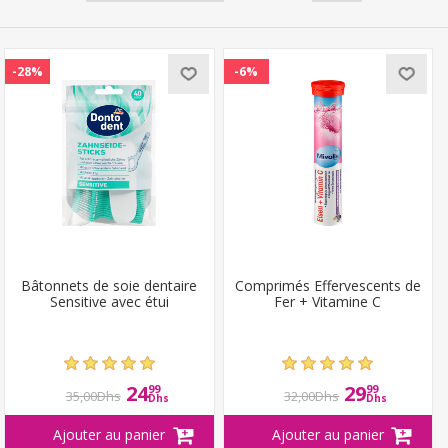
-28%
-6%
Bâtonnets de soie dentaire
Comprimés Effervescents de
Sensitive avec étui
Fer + Vitamine C
24
29
99
99
35,00Dhs
32,00Dhs
Dhs
Dhs