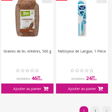
Graines de lin, entières, 500 g
Nettoyeur de Langue, 1 Pièce
46
24
99
99
89,00Dhs
30,00Dhs
Dhs
Dhs
1
2