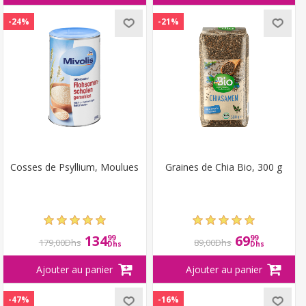
-24%
-21%
Cosses de Psyllium, Moulues
Graines de Chia Bio, 300 g
134
69
99
99
179,00Dhs
89,00Dhs
Dhs
Dhs
-47%
-16%