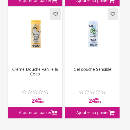
Crème Douche Vanille &
Gel douche Sensible
Coco
24
24
99
99
Dhs
Dhs