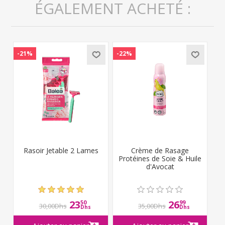
ÉGALEMENT ACHETÉ :
-21%
-22%
Rasoir Jetable 2 Lames
Crème de Rasage
Protéines de Soie & Huile
d'Avocat
23
26
50
99
30,00Dhs
35,00Dhs
Dhs
Dhs