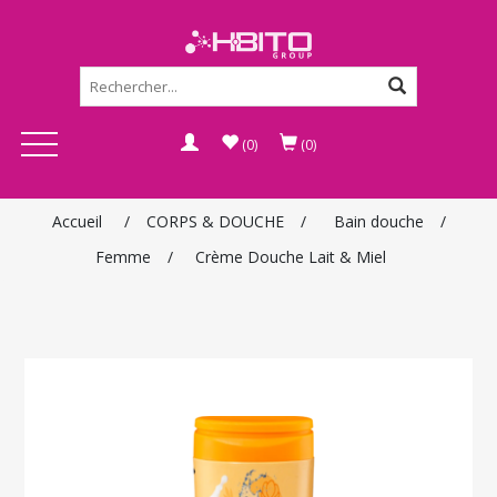
(0)
(0)
Accueil
/
CORPS & DOUCHE
/
Bain douche
/
Femme
/
Crème Douche Lait & Miel