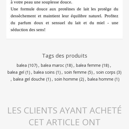
à votre peau une souplesse douce.
Une formule douce aux protéines de lait les protège du
dessèchement et maintient leur équilibre naturel. Profitez
du parfum doux et sensuel du lait et du miel - une
séduction des sens!
Tags des produits
balea
(107)
,
balea maroc
(18)
,
balea femme
(18)
,
balea gel
(1)
,
balea soins
(1)
,
soin femme
(5)
,
soin corps
(3)
,
balea gel douche
(1)
,
soin homme
(2)
,
balea homme
(1)
LES CLIENTS AYANT ACHETÉ
CET ARTICLE ONT