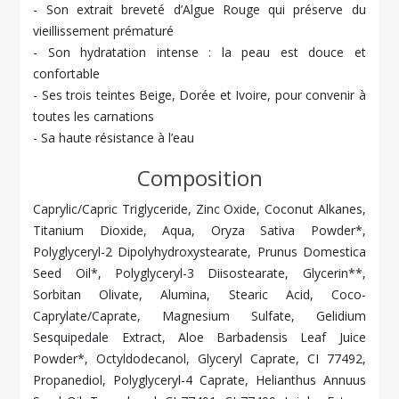
- Son extrait breveté d’Algue Rouge qui préserve du
vieillissement prématuré
- Son hydratation intense : la peau est douce et
confortable
- Ses trois teintes Beige, Dorée et Ivoire, pour convenir à
toutes les carnations
- Sa haute résistance à l’eau
Composition
Caprylic/Capric Triglyceride, Zinc Oxide, Coconut Alkanes,
Titanium Dioxide, Aqua, Oryza Sativa Powder*,
Polyglyceryl-2 Dipolyhydroxystearate, Prunus Domestica
Seed Oil*, Polyglyceryl-3 Diisostearate, Glycerin**,
Sorbitan Olivate, Alumina, Stearic Acid, Coco-
Caprylate/Caprate, Magnesium Sulfate, Gelidium
Sesquipedale Extract, Aloe Barbadensis Leaf Juice
Powder*, Octyldodecanol, Glyceryl Caprate, CI 77492,
Propanediol, Polyglyceryl-4 Caprate, Helianthus Annuus