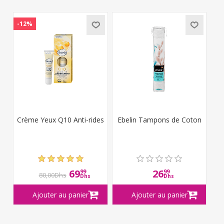
-12%
Crème Yeux Q10 Anti-rides
Ebelin Tampons de Coton
69
26
99
99
80,00Dhs
Dhs
Dhs