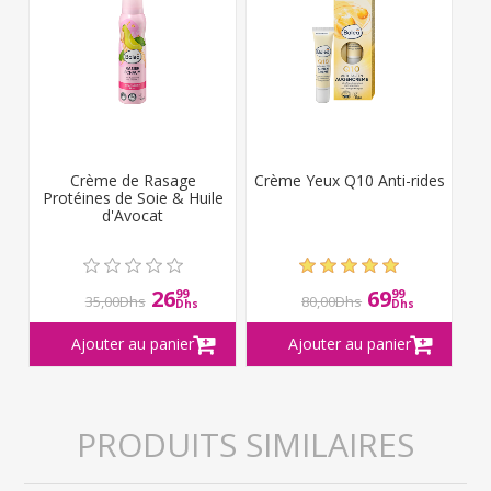
Crème de Rasage
Crème Yeux Q10 Anti-rides
Protéines de Soie & Huile
d'Avocat
26
69
99
99
35,00Dhs
80,00Dhs
Dhs
Dhs
PRODUITS SIMILAIRES