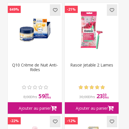
649%
-21%
Q10 Crème de Nuit Anti-
Rasoir Jetable 2 Lames
Rides
59
23
99
50
8,00Dhs
30,00Dhs
Dhs
Dhs
-22%
-12%