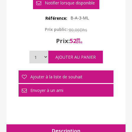
B-A-3-ML
Référence:
Prix public:
80,00Dhs
Prix:
52
99
Dhs
Description