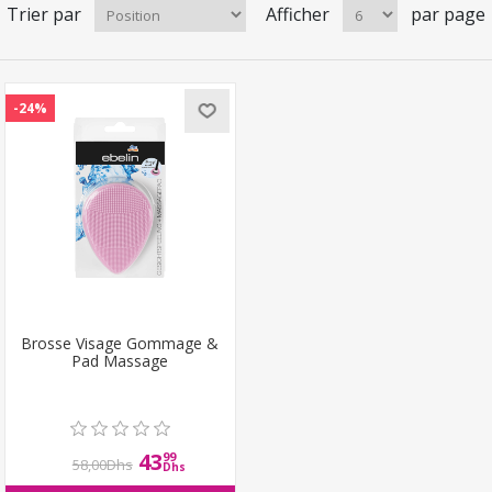
Trier par
Afficher
par page
-24%
Brosse Visage Gommage &
Pad Massage
43
99
58,00Dhs
Dhs