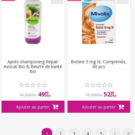
Après-shampooing Repair
Biotine 5 mg N, Comprimés,
Avocat Bio & Beurre de karité
60 pcs
Bio
49
52
99
99
65,00Dhs
75,00Dhs
Dhs
Dhs
1
2
3
4
5