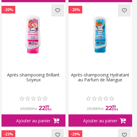
-20%
-20%
Après-shampooing Brillant
Après-shampooing Hydratant
Soyeux
au Parfum de Mangue
22
22
99
99
29,00Dhs
29,00Dhs
Dhs
Dhs
-23%
-29%