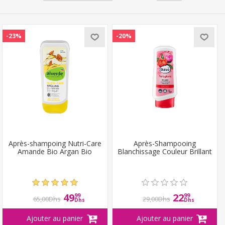
-23%
-20%
Après-shampoing Nutri-Care
Après-Shampooing
Amande Bio Argan Bio
Blanchissage Couleur Brillant
49
22
99
99
65,00Dhs
29,00Dhs
Dhs
Dhs