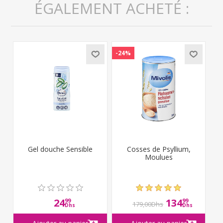
ÉGALEMENT ACHETÉ :
-24%
Gel douche Sensible
Cosses de Psyllium,
Moulues
24
134
99
99
179,00Dhs
Dhs
Dhs