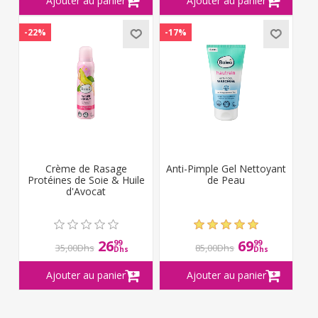
-22%
-17%
Crème de Rasage
Anti-Pimple Gel Nettoyant
Protéines de Soie & Huile
de Peau
d'Avocat
26
69
99
99
35,00Dhs
85,00Dhs
Dhs
Dhs