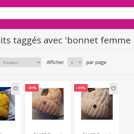
its taggés avec 'bonnet femme
Afficher
par page
-41%
-41%