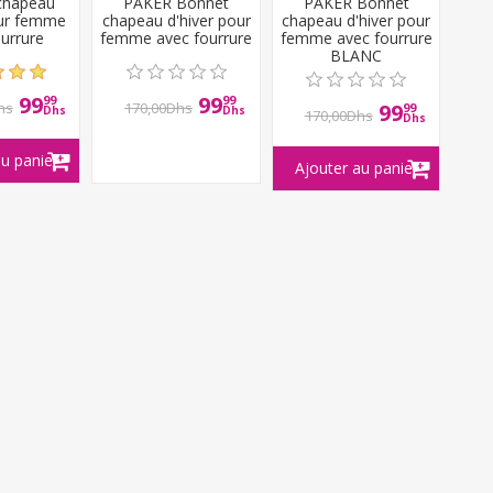
chapeau
PAKER Bonnet
PAKER Bonnet
our femme
chapeau d'hiver pour
chapeau d'hiver pour
urrure
femme avec fourrure
femme avec fourrure
BLANC
99
99
99
99
hs
170,00Dhs
99
99
Dhs
Dhs
170,00Dhs
Dhs