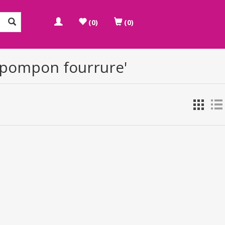
(0)
(0)
 pompon fourrure'