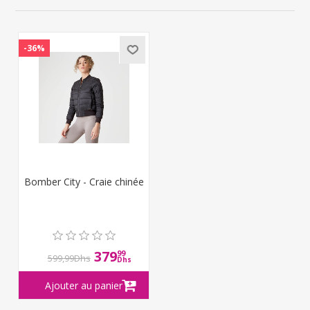
-36%
Bomber City - Craie chinée
379
99
599,99Dhs
Dhs