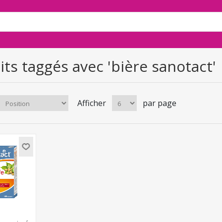
ts taggés avec 'bière sanotact'
Afficher
par page