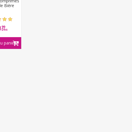
Comprimés
de Bière
1
99
Dhs