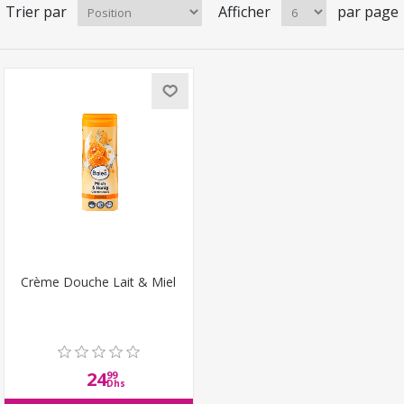
Trier par
Afficher
par page
Crème Douche Lait & Miel
24
99
Dhs