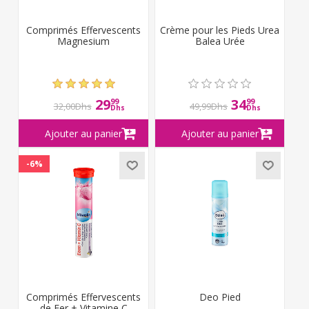
Comprimés Effervescents
Crème pour les Pieds Urea
Magnesium
Balea Urée
29
34
99
99
32,00Dhs
49,99Dhs
Dhs
Dhs
-6%
Comprimés Effervescents
Deo Pied
de Fer + Vitamine C