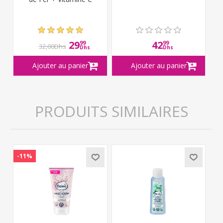
29
42
99
99
32,00Dhs
Dhs
Dhs
PRODUITS SIMILAIRES
-11%