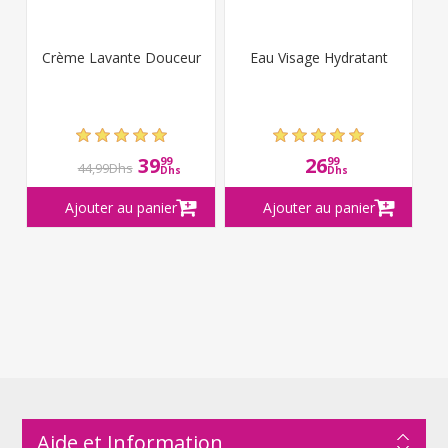
Crème Lavante Douceur
Eau Visage Hydratant
39
26
99
99
44,99Dhs
Dhs
Dhs
Aide et Information