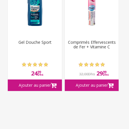
Gel Douche Sport
Comprimés Effervescents
de Fer + Vitamine C
24
29
99
99
32,00Dhs
Dhs
Dhs