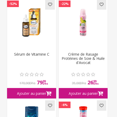
-52%
-22%
Sérum de Vitamine C
Crème de Rasage
Protéines de Soie & Huile
d'Avocat
79
26
99
99
170,00Dhs
35,00Dhs
Dhs
Dhs
-6%