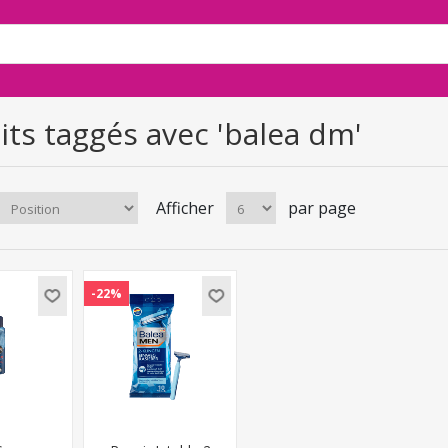
its taggés avec 'balea dm'
Afficher
par page
-22%