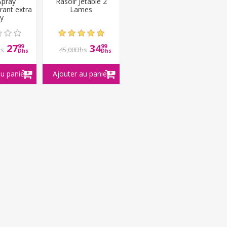
Spray
Rasoir Jetable 2
rant extra
Lames
y
27
34
99
99
hs
45,00Dhs
Dhs
Dhs