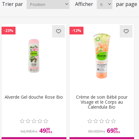
Trier par
Afficher
par page
-23%
-12%
Alverde Gel douche Rose Bio
Crème de soin Bébé pour
Visage et le Corps au
Calendula Bio
49
69
99
99
64,99Dhs
80,00Dhs
Dhs
Dhs