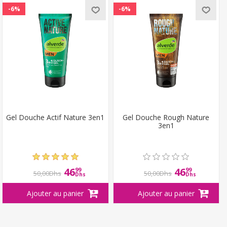
-6%
-6%
Gel Douche Actif Nature 3en1
Gel Douche Rough Nature
3en1
46
46
99
99
50,00Dhs
50,00Dhs
Dhs
Dhs