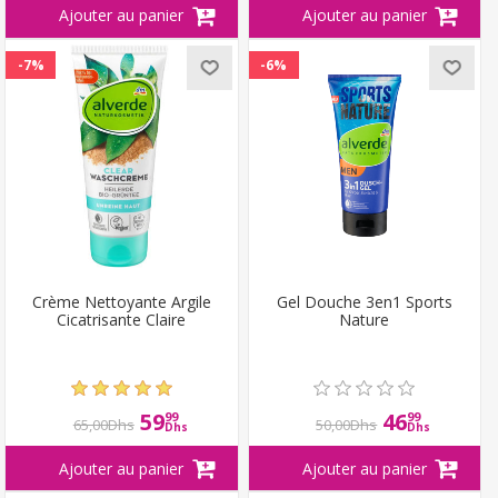
-7%
-6%
Crème Nettoyante Argile
Gel Douche 3en1 Sports
Cicatrisante Claire
Nature
59
46
99
99
65,00Dhs
50,00Dhs
Dhs
Dhs