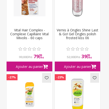
Vital Hair Complex -
Vernis à Ongles Shine Last
Complexe Capillaire Vital
& Go! Gel Ongles polish
Mivolis - 60 caps
frosted kiss 06
79
39
99
99
99,00Dhs
52,00Dhs
Dhs
Dhs
-27%
-23%