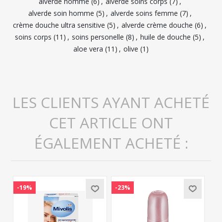
alverde homme
(6)
,
alverde soins corps
(7)
,
alverde soin homme
(5)
,
alverde soins femme
(7)
,
crème douche ultra sensitive
(5)
,
alverde crème douche
(6)
,
soins corps
(11)
,
soins personelle
(8)
,
huile de douche
(5)
,
aloe vera
(11)
,
olive
(1)
LES CLIENTS AYANT ACHETÉ
CET ARTICLE ONT
ÉGALEMENT ACHETÉ :
-19%
-23%