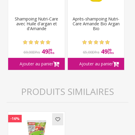
Shampoing Nutri-Care
Après-shampoing Nutri-
avec Huile d'argan et
Care Amande Bio Argan
d'Amande
Bio
49
49
99
99
69,00Dhs
65,00Dhs
Dhs
Dhs
PRODUITS SIMILAIRES
-16%