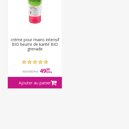
crème pour mains intensif
BIO beurre de karité BIO
grenade
49
99
60,00Dhs
Dhs