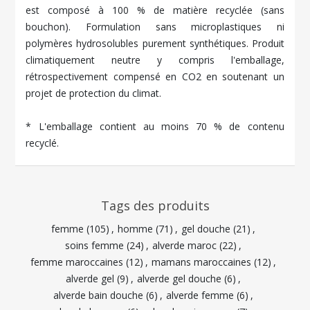
est composé à 100 % de matière recyclée (sans
bouchon). Formulation sans microplastiques ni
polymères hydrosolubles purement synthétiques. Produit
climatiquement neutre y compris l'emballage,
rétrospectivement compensé en CO2 en soutenant un
projet de protection du climat.
* L'emballage contient au moins 70 % de contenu
recyclé.
Tags des produits
femme
(105)
,
homme
(71)
,
gel douche
(21)
,
soins femme
(24)
,
alverde maroc
(22)
,
femme maroccaines
(12)
,
mamans maroccaines
(12)
,
alverde gel
(9)
,
alverde gel douche
(6)
,
alverde bain douche
(6)
,
alverde femme
(6)
,