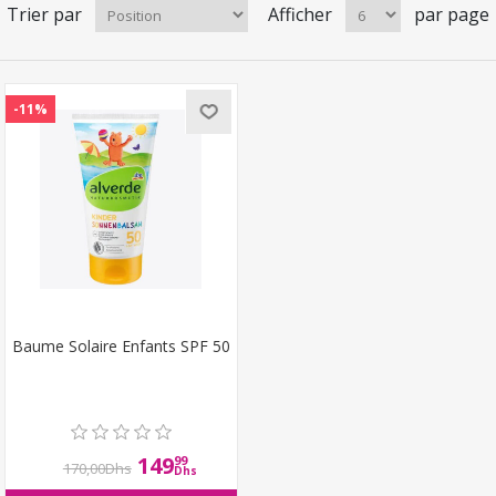
Trier par
Afficher
par page
-11%
Baume Solaire Enfants SPF 50
149
99
170,00Dhs
Dhs