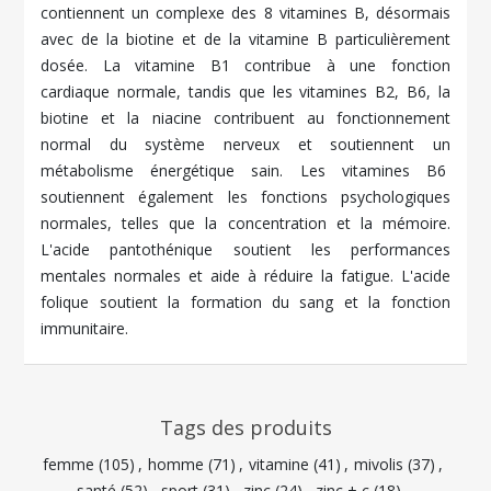
contiennent un complexe des 8 vitamines B, désormais
avec de la biotine et de la vitamine B particulièrement
dosée. La vitamine B1 contribue à une fonction
cardiaque normale, tandis que les vitamines B2, B6, la
biotine et la niacine contribuent au fonctionnement
normal du système nerveux et soutiennent un
métabolisme énergétique sain. Les vitamines B6
soutiennent également les fonctions psychologiques
normales, telles que la concentration et la mémoire.
L'acide pantothénique soutient les performances
mentales normales et aide à réduire la fatigue. L'acide
folique soutient la formation du sang et la fonction
immunitaire.
Tags des produits
femme
(105)
,
homme
(71)
,
vitamine
(41)
,
mivolis
(37)
,
santé
(52)
,
sport
(31)
,
zinc
(24)
,
zinc + c
(18)
,