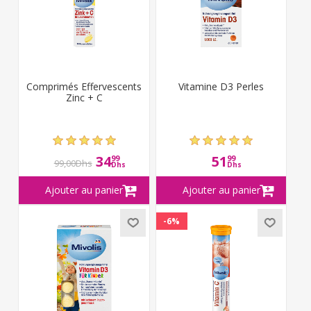
Comprimés Effervescents
Vitamine D3 Perles
Zinc + C
34
51
99
99
99,00Dhs
Dhs
Dhs
-6%