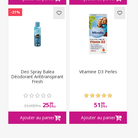
-21%
Deo Spray Balea
Vitamine D3 Perles
Déodorant Antitranspirant
Fresh
25
51
99
99
33,00Dhs
Dhs
Dhs