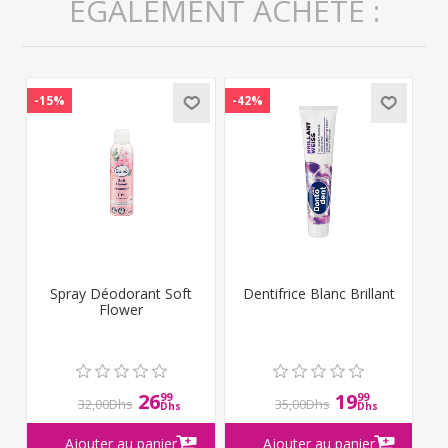
ÉGALEMENT ACHETÉ :
-15%
-42%
Spray Déodorant Soft
Dentifrice Blanc Brillant
Flower
26
19
99
99
32,00Dhs
35,00Dhs
Dhs
Dhs